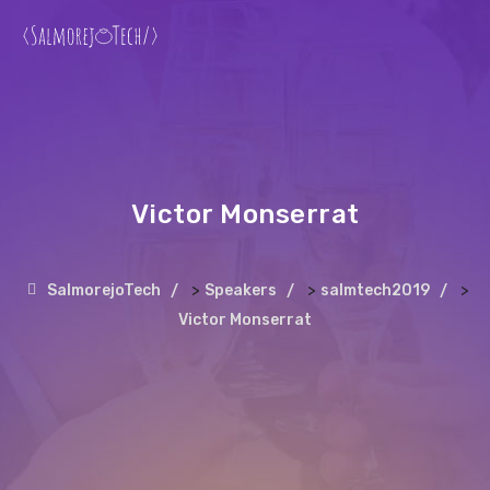
Victor Monserrat
>
>
>
SalmorejoTech
Speakers
salmtech2019
Victor Monserrat