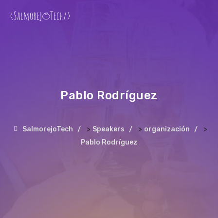
Pablo Rodríguez
>
>
>
SalmorejoTech
Speakers
organización
Pablo Rodríguez