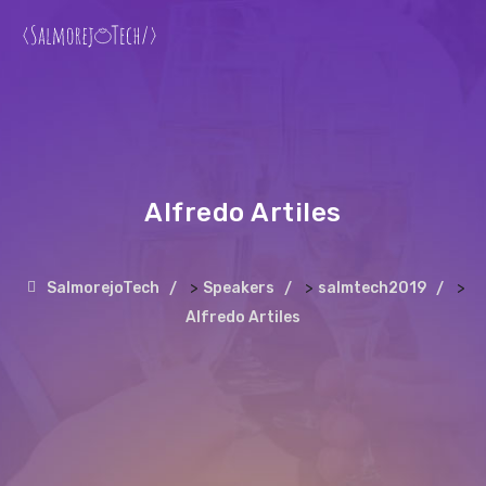
Alfredo Artiles
>
>
>
SalmorejoTech
Speakers
salmtech2019
Alfredo Artiles